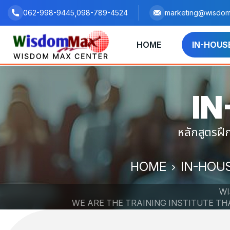
,
062-998-9445
098-789-4524
marketing@wisdom
HOME
IN-HOUS
IN
หลักสูตรฝ
HOME
IN-HOU
WI
WE ARE THE TRAINING INSTITUTE T