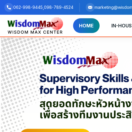
,
062-998-9445
098-789-4524
marketing@wisdom
HOME
IN-HOUS