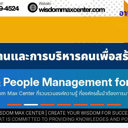
ses
 LEADER
 สัมมนา
Website
n 2026
force Development Expe
 & People Management fo
isory Skills
ู้นำประสิทธิภาพสูง)
ัฒนาบุคลากร
ซค์คุณภาพ ด้านการอบรม พัฒ
ึกอบรมประจำปี 2569
Team
amework™ ซึ่งเป็นกรอบแนวคิดเฉพาะสำหรับการพัฒนาหัวหน้าง
 Max Center ที่รวบรวมองค์ความรู้ ที่องค์กรชั้นนำต้องการมากท
รคน บริหารตนเองจากประสบการณ์ตรงของวิทยากร
หาในการพัฒนาบุคลากรตาม IDP Training Matrix และ Training 
ริษัทฯ ที่แสวงหาหลักสูตรการฝึกอบรมสำหรับองค์กร,บริษัทฯ เพื
หลักสูตรอบรมประจำปี ได้สะดวก
ติดต่อบรรรยาย อาจารย์สมศักดิ์ชัย สถาบันฝึกอบรมวิสด้อม แม็กซ์ เซ็นเตอร์ โทร / ไลน์ 098-789-4524
ก่ Purpose Driven Leadership การนำทีมด้วยเป้าหมาย, Eng
re การสร้างความรับผิดชอบ, Performance Coaching การโค้ช
SDOM MAX CENTER | CREATE YOUR WISDOM FOR SUCC
สารอย่างผู้นำ และ Empowerment การพัฒนาคนเพื่อสร้างผู้นำร
HAT IS COMMITTED TO PROVIDING KNOWLEDGES AND P