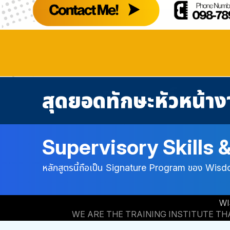
LEADERSHIP Cour
HIGH PERFORMER
บริการหลักสูตรอบรม
Welcome to WMC 
WMC Training Pla
Leadership & Work
Supervisory Skills
Leadership & Superv
การพัฒนาภาวะผู้นำ (ผ
หลักสูตรที่น่าสนใจพ
ยินดีต้อนรับสู่เว็บไ
หลักสูตรอบรม/แผนฝ
วิทยากรประจำสถาบัน
High Performance 
บุคลากร
Signature Model : P.E.O.P.L.E. Leadership Fr
หลักสูตรนี้ถือเป็น Signature Program ของ Wisdom
หลักสูตร Signature ที่เน้นจิตวิทยาในการบริหา
สามารถเลือกในสูตรในเว็บไซค์เพื่อนำไปเป็นเนื้อ
เว็บไซค์ที่มีคุณภาพด้านการฝึกอบรมสำหรับองค์กร,บ
สามารถดาวน์โหลด ไฟล์แผนฝึกอบรม เพื่อนำไปเลือก
ยุคใหม่ โดยประกอบด้วย 6 องค์ประกอบสำคัญ ได้แ
ในหลักสูตรเดียว
บุคลากรและยื่นกรมพัฒน์ตามกฏหมาย
Building การสร้างความผูกพัน, Ownership Cultu
WI
ระดับผลงาน, Leadership Communication การสื่อ
WE ARE THE TRAINING INSTITUTE T