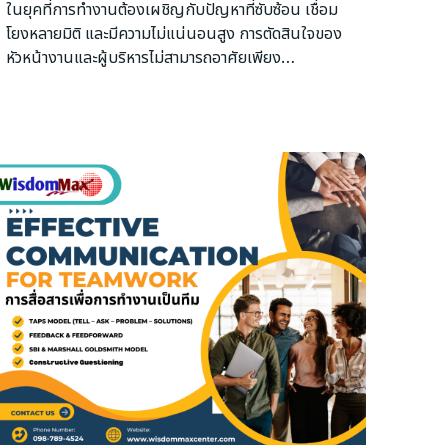
ในยุคที่การทำงานต้องเผชิญกับปัญหาที่ซับซ้อน เชื่อม
โยงหลายมิติ และมีความไม่แน่นอนสูง การตัดสินใจของ
หัวหน้างานและผู้บริหารไม่สามารถอาศัยเพียง
ประสบการณ์หรือสัญชาตญาณได้อีกต่อไป หลักสูตรนี้
ถูกออกแบบขึ้นเพื่อพัฒนา การคิดเชิงตรรกะ (Logical
Thinking) ควบคู่กับ การคิดเชิงระบบ (Systematic
Thinking) เพื่อยกระดับ “วิธีคิด” ก่อนการลงมือแก้ไข
ปัญหา ผู้เข้าอบรมจะได้เรียนรู้การจัดโครงสร้างความคิด
อย่างเป็นเหตุเป็นผล การแยก ข้อเท็จจริง (Fact) ออก
จาก ความคิดเห็นและสมมติฐาน (Opinion /
Assumption) รวมถึงการตั้งคำถามเชิงตรรกะที่ช่วยนำ
ไปสู่การมองเห็นสาเหตุที่แท้จริงของปัญหา ลดการแก้
ปัญหาที่ปลายเหตุ และลดความซ้ำซ้อนของปัญหาใน
องค์กร