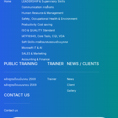
Home
LEADERSHIP & Supervisory Skills
Communication การสื่อสาร
Human Resource & Management
Safety, Occupational Health & Environment
Productivity Cost saving
ISO & QUALITY Standard
IATF16949, Core Tools, CQI, VDA
Soft Skills การพัฒนาสมรรถนะส่วนบุคคล
Microsoft IT & AI
SALES & Marketing
Accounting & Finance
PUBLIC TRAINING
TRAINER
NEWS / CLIENTS
หลักสูตรเดือนมีนาคม 2569
Trainer
News
หลักสูตรเดือนเมษายน 2569
Client
Gallery
CONTACT US
Contact us