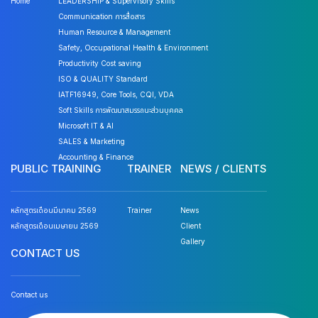
Home
LEADERSHIP & Supervisory Skills
Communication การสื่อสาร
Human Resource & Management
Safety, Occupational Health & Environment
Productivity Cost saving
ISO & QUALITY Standard
IATF16949, Core Tools, CQI, VDA
Soft Skills การพัฒนาสมรรถนะส่วนบุคคล
Microsoft IT & AI
SALES & Marketing
Accounting & Finance
PUBLIC TRAINING
TRAINER
NEWS / CLIENTS
หลักสูตรเดือนมีนาคม 2569
Trainer
News
หลักสูตรเดือนเมษายน 2569
Client
Gallery
CONTACT US
Contact us