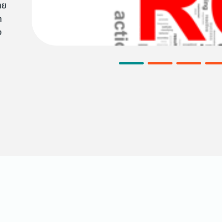
าย
ด
ง