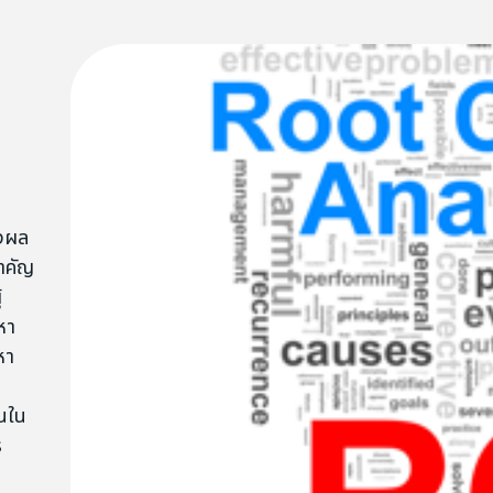
างผล
สำคัญ
้
หา
หา
้นใน
ร