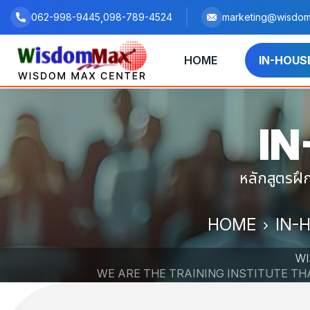
,
062-998-9445
098-789-4524
marketing@wisdom
HOME
IN-HOUS
IN
หลักสูตรฝ
HOME
IN-
WI
WE ARE THE TRAINING INSTITUTE T