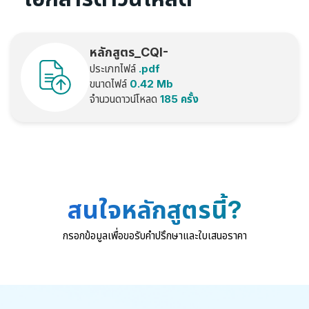
หลักสูตร_CQI-
ประเภทไฟล์
.pdf
29_1_Edition__WMC
ขนาดไฟล์
0.42 Mb
จำนวนดาวน์โหลด
185 ครั้ง
สนใจหลักสูตรนี้?
กรอกข้อมูลเพื่อขอรับคำปรึกษาและใบเสนอราคา