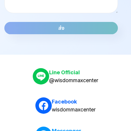
ส่ง
Line Official
@wisdommaxcenter
Facebook
wisdommaxcenter
Messenger