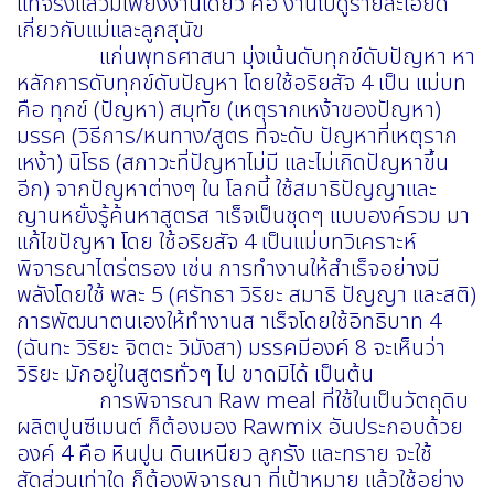
แท้จริงแล้วมีเพียงงานเดียว คือ งานไปดูรายละเอียด
เกี่ยวกับแม่และลูกสุนัข
แก่นพุทธศาสนา มุ่งเน้นดับทุกข์ดับปัญหา หา
หลักการดับทุกข์ดับปัญหา โดยใช้อริยสัจ 4 เป็น แม่บท
คือ ทุกข์ (ปัญหา) สมุทัย (เหตุรากเหง้าของปัญหา)
มรรค (วิธีการ/หนทาง/สูตร ที่จะดับ ปัญหาที่เหตุราก
เหง้า) นิโรธ (สภาวะที่ปัญหาไม่มี และไม่เกิดปัญหาขึ้น
อีก) จากปัญหาต่างๆ ใน โลกนี้ ใช้สมาธิปัญญาและ
ญานหยั่งรู้ค้นหาสูตรส าเร็จเป็นชุดๆ แบบองค์รวม มา
แก้ไขปัญหา โดย ใช้อริยสัจ 4 เป็นแม่บทวิเคราะห์
พิจารณาไตร่ตรอง เช่น การทำงานให้สำเร็จอย่างมี
พลังโดยใช้ พละ 5 (ศรัทธา วิริยะ สมาธิ ปัญญา และสติ)
การพัฒนาตนเองให้ทำงานส าเร็จโดยใช้อิทธิบาท 4
(ฉันทะ วิริยะ จิตตะ วิมังสา) มรรคมีองค์ 8 จะเห็นว่า
วิริยะ มักอยู่ในสูตรทั่วๆ ไป ขาดมิได้ เป็นต้น
การพิจารณา Raw meal ที่ใช้ในเป็นวัตถุดิบ
ผลิตปูนซีเมนต์ ก็ต้องมอง Rawmix อันประกอบด้วย
องค์ 4 คือ หินปูน ดินเหนียว ลูกรัง และทราย จะใช้
สัดส่วนเท่าใด ก็ต้องพิจารณา ที่เป้าหมาย แล้วใช้อย่าง