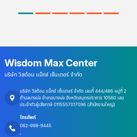
ตอบคือ "ใช่" คุณไม่ได้อยู่คนเดียวนะคะ! ที่ Wisdom Max Center
เราเข้าใจดีว่า "ความไว้วางใจในตัวเอง" หรือ Self-Trust นั้นสำคัญ
แค่ไหน มันไม่ใช่แค่ทักษะ แต่เป็นเสมือนประตูบานสำคัญที่จะเปิดไปสู่
ความสำเร็จในทุกๆ ด้านของชีวิต ไม่ว่าจะเป็นเรื่องการทำงาน การ
เรียนรู้ ความสัมพันธ์ หรือแม้แต่การใช้ชีวิตประจำวันให้มีความสุข
และมั่นใจ วันนี้ Wisdom Max Center อยากชวนคุณมาไขความลับ
ของการสร้างความไว้วางใจในตัวเองอย่างเป็นกันเองและเข้าใจง่าย
พร้อม 5 เคล็ดลับที่เราคัดสรรมาเป็นพิเศษ เพื่อให้คุณสามารถนำไป
ปรับใช้ได้จริง และปลดล็อกศักยภาพอันไร้ขีดจำกัดที่ซ่อนอยู่ในตัว
Wisdom Max Center
คุณ!
บริษัท วิสด้อม แม็กซ์ เซ็นเตอร์ จำกัด
บริษัท วิสด้อม แม็กซ์ เซ็นเตอร์ จำกัด เลขที่ 444/486 หมู่ที่ 2
ตำบลบางบ่อ อำเภอบางบ่อ จังหวัดสมุทรปราการ 10560 เลข
ประจำตัวผู้เสียภาษี 0115557017096 (สำนักงานใหญ่)
โทรศัพท์
062-998-9445
,