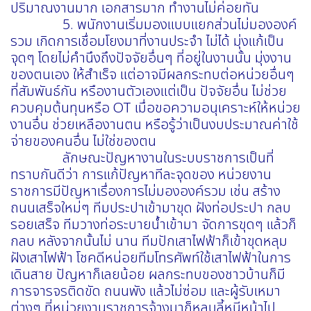
ปริมาณงานมาก เอกสารมาก ทำงานไม่ค่อยทัน
5. พนักงานเริ่มมองแบบแยกส่วนไม่มององค์
รวม เกิดการเชื่อมโยงมาที่งานประจำ ไม่ได้ มุ่งแก้เป็น
จุดๆ โดยไม่คำนึงถึงปัจจัยอื่นๆ ที่อยู่ในงานนั้น มุ่งงาน
ของตนเอง ให้สำเร็จ แต่อาจมีผลกระทบต่อหน่วยอื่นๆ
ที่สัมพันธ์กัน หรืองานตัวเองแต่เป็น ปัจจัยอื่น ไม่ช่วย
ควบคุมต้นทุนหรือ OT เมื่อขอความอนุเคราะห์ให้หน่วย
งานอื่น ช่วยเหลืองานตน หรือรู้ว่าเป็นงบประมาณค่าใช้
จ่ายของคนอื่น ไม่ใช่ของตน
ลักษณะปัญหางานในระบบราชการเป็นที่
ทราบกันดีว่า การแก้ปัญหาทีละจุดของ หน่วยงาน
ราชการมีปัญหาเรื่องการไม่มององค์รวม เช่น สร้าง
ถนนเสร็จใหม่ๆ ทีมประปาเข้ามาขุด ฝังท่อประปา กลบ
รอยเสร็จ ทีมวางท่อระบายน้ำเข้ามา จัดการขุดๆ แล้วก็
กลบ หลังจากนั้นไม่ นาน ทีมปักเสาไฟฟ้าก็เข้าขุดหลุม
ฝังเสาไฟฟ้า โชคดีหน่อยทีมโทรศัพท์ใช้เสาไฟฟ้าในการ
เดินสาย ปัญหาก็เลยน้อย ผลกระทบของชาวบ้านก็มี
การจารจรติดขัด ถนนพัง แล้วไม่ซ่อม และผู้รับเหมา
ต่างๆ ที่หน่วยงานราชการจ้างมาก็หลบลี้หนีหน้าไป