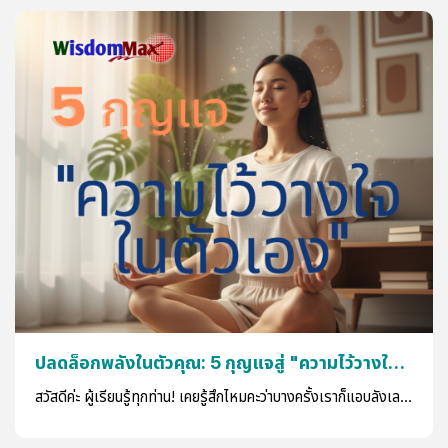
ปลดล็อกพลังในตัวคุณ: 5 กุญแจสู่ "ความไว้วางใจ
ในตัวเอง"
สวัสดีค่ะ ผู้เรียนรู้ทุกท่าน! เคยรู้สึกไหมคะว่าบางครั้งเราก็แอบลังเล
ไม่กล้าตัดสินใจ ไม่กล้าก้าวออกจากคอมฟอร์ทโซน หรือรู้สึกเหมือน
พลาดโอกาสดีๆ ไป เพียงเพราะขาดความเชื่อมั่นในตัวเอง? ถ้าคำ