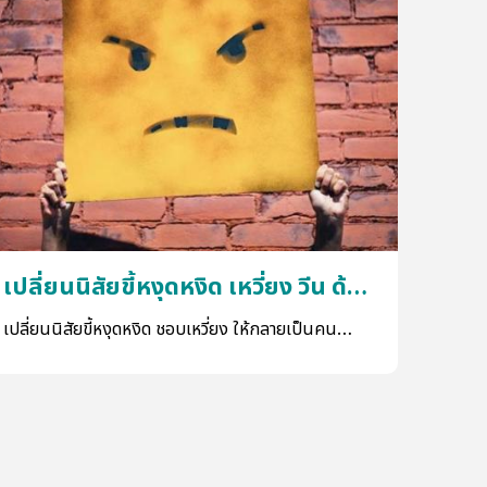
เปลี่ยนนิสัยขี้หงุดหงิด เหวี่ยง วีน ด้วย
เทคน
6 วิธีเด็ด ทำแล้วดีชัวร์
จัดก
เปลี่ยนนิสัยขี้หงุดหงิด ชอบเหวี่ยง ให้กลายเป็นคน
พฤติกร
ใจเย็นอารมณ์ดีได้ ด้วยวิธีง่าย ๆ ไม่อยากเป็นคนขี้
ต่างกั
หงุดหงิดจนคนรอบข้างต้องเบือนหน้าหนี ก็ได้เวลา
ต่าง ช่
เปลี่ยนแปลงตัวเองกันแล้วจ้า
นอกจาก
ประสิท
ก็จะส่