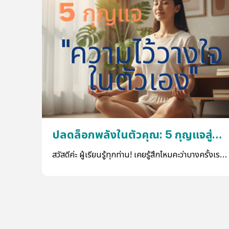
ปลดล็อกพลังในตัวคุณ: 5 กุญแจสู่
"ความไว้วางใจในตัวเอง"
สวัสดีค่ะ ผู้เรียนรู้ทุกท่าน! เคยรู้สึกไหมคะว่าบางครั้งเรา
ก็แอบลังเล ไม่กล้าตัดสินใจ ไม่กล้าก้าวออกจาก
คอมฟอร์ทโซน หรือรู้สึกเหมือนพลาดโอกาสดีๆ ไป เพียง
เพราะขาดความเชื่อมั่นในตัวเอง? ถ้าคำตอบคือ "ใช่"
คุณไม่ได้อยู่คนเดียวนะคะ! ที่ Wisdom Max Center
เราเข้าใจดีว่า "ความไว้วางใจในตัวเอง" หรือ Self-Trust
นั้นสำคัญแค่ไหน มันไม่ใช่แค่ทักษะ แต่เป็นเสมือนประตู