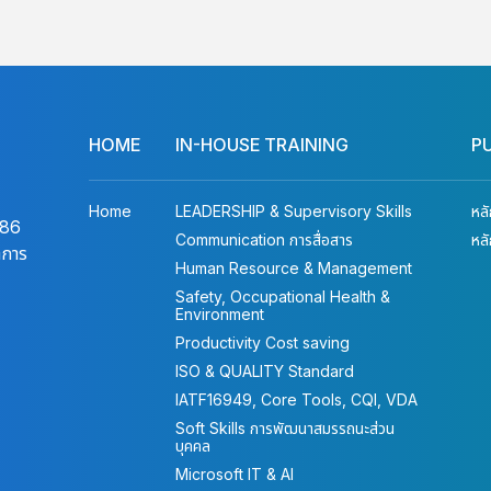
"Growth Mindset" หรือ "ความคิดแบบเติบโต" คือ
กุญแจสำคัญที่จะช่วยให้ลูกน้อยของคุณเติบโตเป็น
ผู้ใหญ่ที่ยืดหยุ่น เรียนรู้ได้ตลอดชีวิต และไม่กลัวความล้ม
เหลวค่ะ
HOME
IN-HOUSE TRAINING
P
Home
LEADERSHIP & Supervisory Skills
หล
486
Communication การสื่อสาร
หล
าการ
Human Resource & Management
Safety, Occupational Health &
Environment
Productivity Cost saving
ISO & QUALITY Standard
IATF16949, Core Tools, CQI, VDA
Soft Skills การพัฒนาสมรรถนะส่วน
บุคคล
Microsoft IT & AI