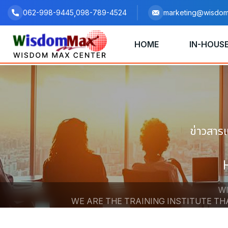
,
062-998-9445
098-789-4524
marketing@wisdom
HOME
IN-HOUSE
ข่าวสาร
WI
WE ARE THE TRAINING INSTITUTE T