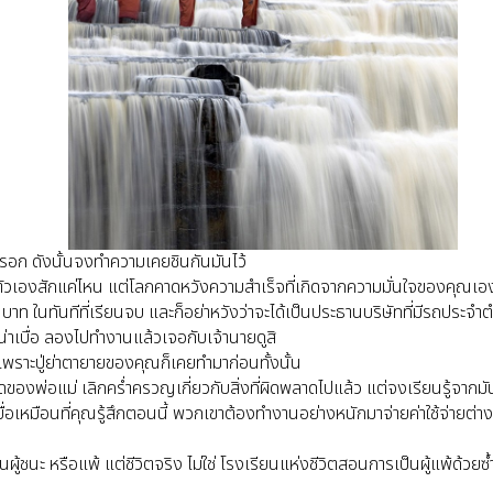
มหรอก ดังนั้นจงทำความเคยชินกันมันไว้
ัวเองสักแค่ไหน แต่โลกคาดหวังความสำเร็จที่เกิดจากความมั่นใจของคุณเอ
้านบาท ในทันทีที่เรียนจบ และก็อย่าหวังว่าจะได้เป็นประธานบริษัทที่มีรถปร
่น่าเบื่อ ลองไปทำงานแล้วเจอกับเจ้านายดูสิ
 เพราะปู่ย่าตายายของคุณก็เคยทำมาก่อนทั้งนั้น
ผิดของพ่อแม่ เลิกคร่ำครวญเกี่ยวกับสิ่งที่ผิดพลาดไปแล้ว แต่จงเรียนรู้จากมั
เบื่อเหมือนที่คุณรู้สึกตอนนี้ พวกเขาต้องทำงานอย่างหนักมาจ่ายค่าใช้จ่ายต่า
ผู้ชนะ หรือแพ้ แต่ชีวิตจริง ไม่ใช่ โรงเรียนแห่งชีวิตสอนการเป็นผู้แพ้ด้วย