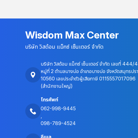
บานสำคัญที่จะเปิดไปสู่ความสำเร็จในทุกๆ ด้านของชีวิต
ไม่ว่าจะเป็นเรื่องการทำงาน การเรียนรู้ ความสัมพันธ์
หรือแม้แต่การใช้ชีวิตประจำวันให้มีความสุขและมั่นใจ วัน
นี้ Wisdom Max Center อยากชวนคุณมาไขความลับ
Wisdom Max Center
ของการสร้างความไว้วางใจในตัวเองอย่างเป็นกันเอง
และเข้าใจง่าย พร้อม 5 เคล็ดลับที่เราคัดสรรมาเป็น
บริษัท วิสด้อม แม็กซ์ เซ็นเตอร์ จำกัด
พิเศษ เพื่อให้คุณสามารถนำไปปรับใช้ได้จริง และปลด
ล็อกศักยภาพอันไร้ขีดจำกัดที่ซ่อนอยู่ในตัวคุณ!
บริษัท วิสด้อม แม็กซ์ เซ็นเตอร์ จำกัด เลขที่ 444/
หมู่ที่ 2 ตำบลบางบ่อ อำเภอบางบ่อ จังหวัดสมุทรปร
10560 เลขประจำตัวผู้เสียภาษี 0115557017096
(สำนักงานใหญ่)
โทรศัพท์
062-998-9445
,
098-789-4524
อีเมล