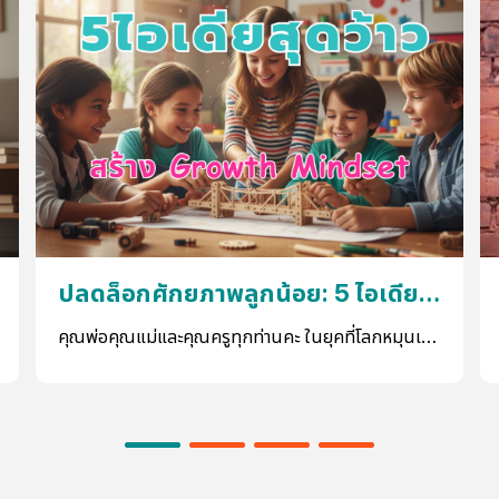
ปลดล็อกศักยภาพลูกน้อย: 5 ไอเดีย
สุดว้าว สร้าง Growth Mindset ให้
คุณพ่อคุณแม่และคุณครูทุกท่านคะ ในยุคที่โลกหมุนเร็ว
เด็กๆ เติบโตอย่างมั่นใจกับ Wisdom
ปานจรวด ความรู้ใหม่ๆ เกิดขึ้นแทบทุกวัน การเรียนรู้จึง
ไม่ใช่แค่การท่องจำตำรา หรือวัดกันที่เกรดอีกต่อไปแล้ว
Max Center!
ค่ะ สิ่งสำคัญกว่านั้นคือ "ทัศนคติที่แข็งแกร่ง" ที่จะช่วย
ให้เด็กๆ ของเราปรับตัว กล้าเผชิญความท้าทาย และ
เรียนรู้จากทุกประสบการณ์ที่เข้ามาในชีวิต ที่ Wisdom
Max Center เราเข้าใจถึงความสำคัญนี้ดี และเชื่อมั่นว่า