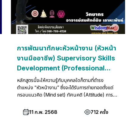
การพัฒนาทักษะหัวหน้างาน (หัวหน้า
งานมืออาชีพ) Supervisory Skills
Development (Professional
Supervisor)
หลักสูตรนี้จะให้ความรู้กับบุคคลใดก็ตามที่ดำรง
ตำแหน่ง “หัวหน้างาน” ซึ่งจะได้รับการถ่ายทอดตั้งแต่
กรอบแนวคิด (Mind set) ทัศนคติ (Attitude) การ
รู้จักตนเอง (Self-Approach) และเทคนิคการทำงาน
(Supervisory Techniques) ให้เป็นผู้มีความรู้ความ
11 ก.พ. 2568
712 ครั้ง
สามารถและวุฒิภาวะที่ดีทั้งศาสตร์และศิลป์เป็นที่ยอมรับ
และศรัทธาของผู้ใต้บังคับบัญชาและเป็นที่เชื่อถือและไว้
เนื้อเชื่อใจของผู้บังคับบัญชา ฝ่ายบริหารและองค์กร