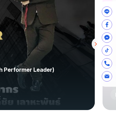
gh Performer Leader)
ปร