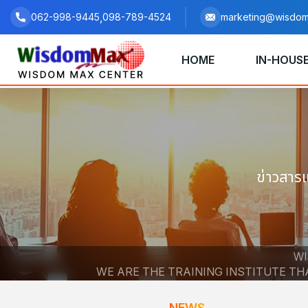
,
062-998-9445
098-789-4524
marketing@wisdom
HOME
IN-HOUSE
ข่าวสาร
WI
WE ARE THE TRAINING INSTITUTE T
NEWS