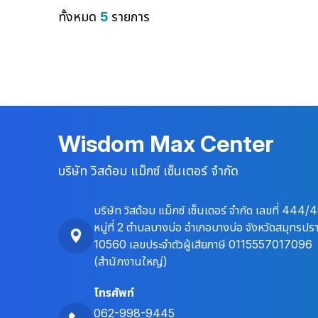
การให้การศึกษาอบรมโดยการวิธีการสอนงาน โดยผู้
ทั้งหมด
5
รายการ
บังคับบัญชาโดยตรงเรียกว่า On The Job Training
หรือ OJT เป็นวิธีการที่มีประสิทธิภาพและได้ผล ทำให้
พนักงานมีความรู้ ความเข้าใจ และสามารถปฏิบัติงานได้
ตรงตามหน้าที่ ซึ่งผู้บังคับบัญชาจำเป็นต้องอาศัยความ
รู้และประสบการณ์ มาถ่ายทอดให้โดยตรง เรียกว่า การ
สอนงาน การสอนงานโดยเทคนิค OJT (On the Job
Training) เป็นวิธีที่ใช้ฝึกอบรมที่มีประสิทธิภาพ โดย
Wisdom Max Center
เฉพาะกับพนักงานใหม่หรือมีการแต่งตั้งโยกย้ายมา
ดำรงตำแหน่งหน้าที่ใหม่ เพราะผู้เข้ารับการฝึกมีโอกาส
บริษัท วิสด้อม แม็กซ์ เซ็นเตอร์ จำกัด
เรียนรู้ขั้นตอนของการปฏิบัติงานจากสภาพที่เป็นจริง
มีครูฝึก (Trainer) หรือพี่เลี้ยง (Mentor) คอยให้คำ
แนะนำอย่างใกล้ชิด อย่างไรก็ตาม การที่จะประสบผล
บริษัท วิสด้อม แม็กซ์ เซ็นเตอร์ จำกัด เลขที่ 444/
สำเร็จของการฝึกอบรมย่อมขึ้นอยู่กับครูฝึกหรือพี่
หมู่ที่ 2 ตำบลบางบ่อ อำเภอบางบ่อ จังหวัดสมุทรปร
เลี้ยงเป็นสำคัญ จึงจำเป็นอย่างยิ่งที่ผู้มีหน้าที่โดยตรง
10560 เลขประจำตัวผู้เสียภาษี 0115557017096
ในการฝึกสอนพนักงาน จะต้องมีความรู้ ความเข้าใจใน
(สำนักงานใหญ่)
เทคนิคการสอนงานแบบ OJT (On the Job
โทรศัพท์
Training) เพื่อจะได้นำไปปรับใช้และเป็นแนวทางในการ
สอนงานที่มีประสิทธิภาพต่อไป
062-998-9445