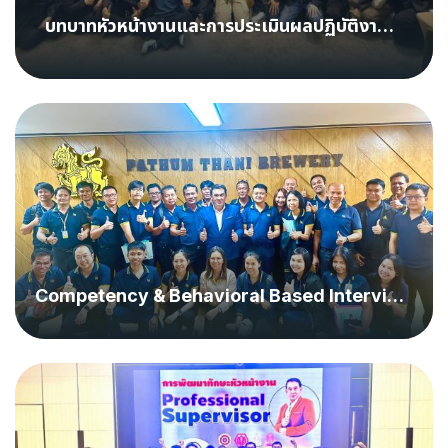
บทบาทหัวหน้างานและการประเมินผลปฏิบัติงาน
ตามCompetency - BLC Bangkok Lab &
Cosmetics
Competency & Behavioral Based Interview
- ปทุมธานี บิวเวอรี่ (เบียร์สิงห์)