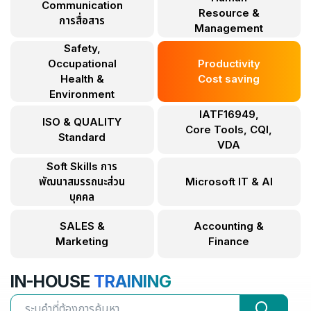
Communication
Resource &
การสื่อสาร
Management
Safety,
Occupational
Productivity
Health &
Cost saving
Environment
IATF16949,
ISO & QUALITY
Core Tools, CQI,
Standard
VDA
Soft Skills การ
พัฒนาสมรรถนะส่วน
Microsoft IT & AI
บุคคล
SALES &
Accounting &
Marketing
Finance
IN-HOUSE
TRAINING